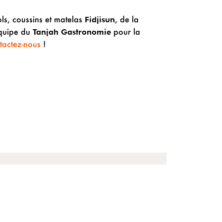
ls, coussins et matelas
, de la
Fidjisun
équipe du
pour la
Tanjah Gastronomie
tactez-nous
!
SUIVANT
aturel : toujours en mouvement