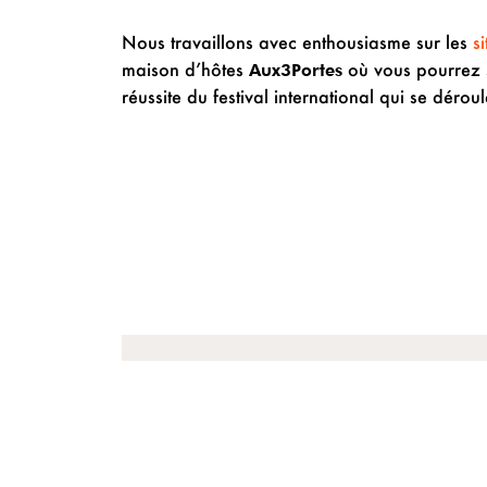
Nous travaillons avec enthousiasme sur les
s
maison d’hôtes
où vous pourrez s
Aux3Portes
réussite du festival international qui se dér
PRÉCÉDENT
Engagés pour un web responsab