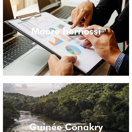
Moore bernossi
Guinée Conakry