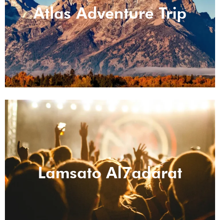
Atlas Adventure Trip
Lamsato Al7adarat