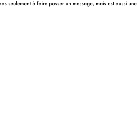
pas seulement à faire passer un message, mais est aussi une 
uveaux budgets
Pourquoi opter pour
NOUS CONTACTER
NOUS R