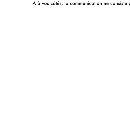
A à vos côtés, la communication ne consiste 
PRÉCÉDENT
Com Ethik remporte quatre no