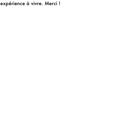
expérience à vivre. Merci !
SUIVANT
 une maintenance de site web ?
ENCONTRER
NOUS SUIVRE