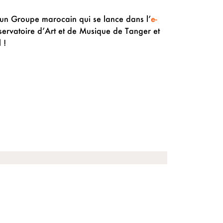
 un Groupe marocain qui se lance dans l’
e-
nservatoire d’Art et de Musique de Tanger et
 !
SUIVANT
« Plus proche de vous »