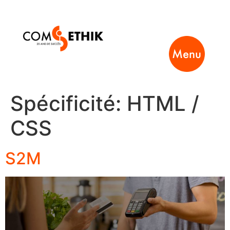
Menu
Spécificité:
HTML /
CSS
S2M