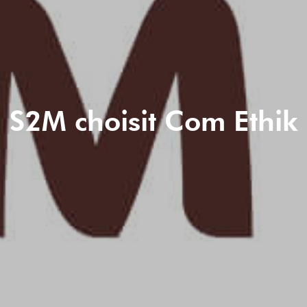
S2M choisit Com Ethik